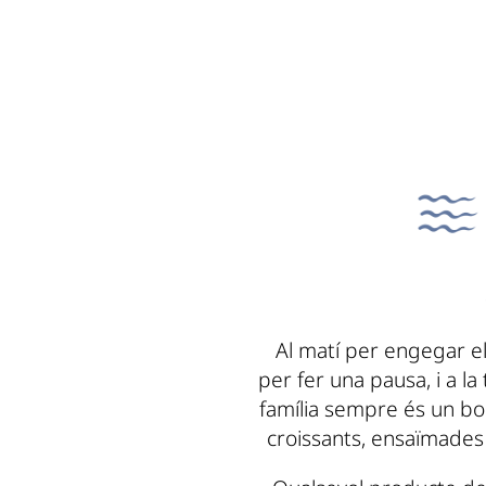
Al matí per engegar el
per fer una pausa, i a l
família sempre és un bo
croissants, ensaïmades i