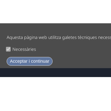
Aquesta pàgina web utilitza galetes tècniques neces
Necessàries
Acceptar i continuar
FORN
Forn, brioixeria
xurreria, càteri
Carrer Ma