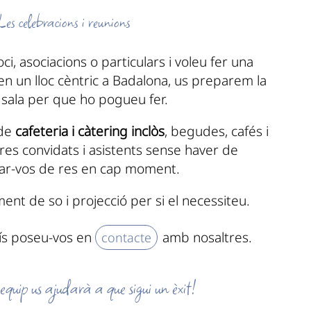
Les celebracions i reunions
i, asociacions o particulars i voleu fer una
 en un lloc cèntric a Badalona, us preparem la
 sala per que ho pogueu fer.
 de
cafeteria i càtering inclòs
, begudes, cafés i
tres convidats i asistents sense haver de
ar-vos de res en cap moment.
t de so i projecció per si el necessiteu.
s poseu-vos en
amb nosaltres.
contacte
 equip us ajudarà a que sigui un èxit!