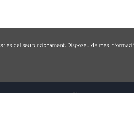
sàries pel seu funcionament. Disposeu de més informaci
 BERTRAN MAR
El forn
, pastisseria, cafeteria i degustació, restaurant,
La pastisseria
ng i obrador
La cafeteria
El Menjador
r, 5