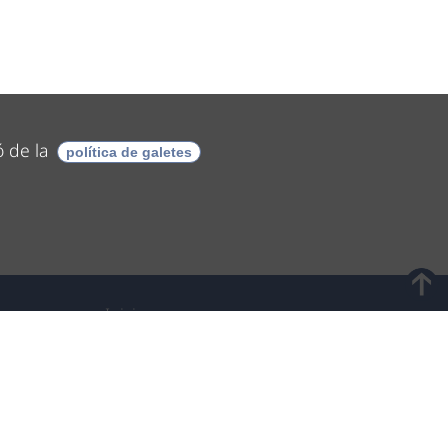
ó de la
política de galetes
Inici
Reservar taula
Menú d'avui
Cartes