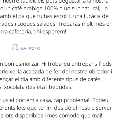
nostre taulell, els pots degustar a la nostra
d’un cafè aràbiga 100% o un suc natural, un
amb el pa que tu has escollit, una fucàcia de
nades i coques salades. Trobaràs molt més en
stra cafeteria, t'hi esperem!
Els esmorzars
r un bon esmorzar. Hi trobareu entrepans freds
, brioixeria acabada de fer del nostre obrador i
ençar el dia amb diferents tipus de cafès,
s, xocolata desfeta i begudes.
r us el portem a casa, cap problema!. Podeu
ferents lots que tenim des de el nostre servei
és lots disponibles i més còmode que mai!