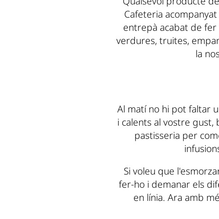
Qualsevol producte del 
Cafeteria acompanyat 
entrepà acabat de fer 
verdures, truites, empa
la no
Al matí no hi pot falta
i calents al vostre gust
pastisseria per com
infusion
Si voleu que l'esmorza
fer-ho i demanar els di
en línia. Ara amb m