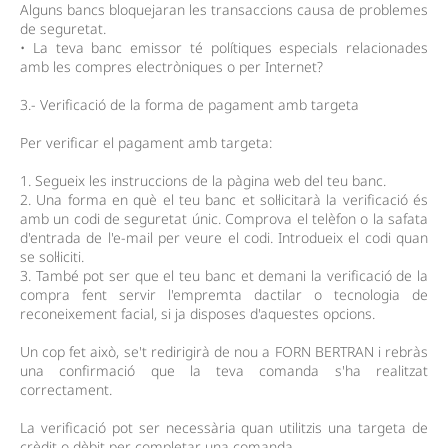
Alguns bancs bloquejaran les transaccions causa de problemes
de seguretat.
• La teva banc emissor té polítiques especials relacionades
amb les compres electròniques o per Internet?
3.- Verificació de la forma de pagament amb targeta
Per verificar el pagament amb targeta:
1. Segueix les instruccions de la pàgina web del teu banc.
2. Una forma en què el teu banc et sol·licitarà la verificació és
amb un codi de seguretat únic. Comprova el telèfon o la safata
d'entrada de l'e-mail per veure el codi. Introdueix el codi quan
se sol·liciti.
3. També pot ser que el teu banc et demani la verificació de la
compra fent servir l'empremta dactilar o tecnologia de
reconeixement facial, si ja disposes d'aquestes opcions.
Un cop fet això, se't redirigirà de nou a FORN BERTRAN i rebràs
una confirmació que la teva comanda s'ha realitzat
correctament.
La verificació pot ser necessària quan utilitzis una targeta de
crèdit o dèbit per completar una comanda.